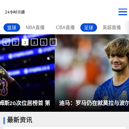
NBA直播
CBA直播
英超直播
篮球
足球
1
2
3
4
5
6
迪马：罗马仍在就莫拉与波尔图谈判，总预算上限
最新资讯
为5000万欧元