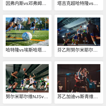
因弗内斯vs邓弗姆林直播
塔吉克超哈特隆vs埃斯哈塔在线观看
哈特隆vs埃斯哈塔直播
芬乙附努尔米耶尔维NJSvs伊洛特在线观看
努尔米耶尔维NJSvs伊洛特直播
苏乙加迪vs斯青维尔在线观看