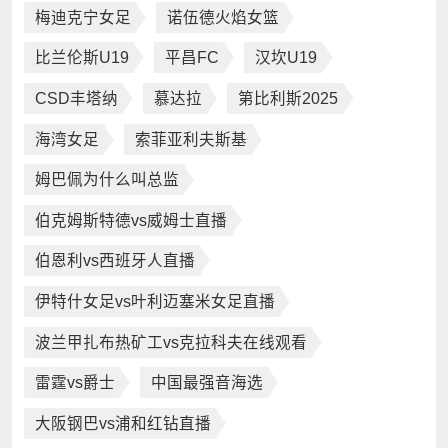
梅迪克宁女足
诺伍德火焰女篮
比兰伦斯U19
平昌FC
汉坎U19
CSD丰塔纳
慕达拉
第比利斯2025
海湾女足
索菲亚利夫斯基
姆巴佩为什么叫总监
伯克姆斯特德vs威姆士直播
伯恩利vs西班牙人直播
伊特什女足vs叶利迈塞米女足直播
波兰甲扎布热矿工vs克拉科夫在线观看
雷霆vs爵士
中国最强音海选
大阪钢巴vs浦和红钻直播