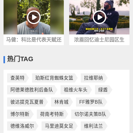
对面得分超过10分
登表情亮了
马健：科比是代表天赋还
浓眉回忆迪士尼园区生
是努力？没有持续付出，
活：每天测核酸，老詹带
热门TAG
高天赋只是空谈！
了50瓶红酒
查英特
珀斯红背蜘蛛女篮
拉维耶纳
阿德莱德胜利后备队
祖维火车头
绿盾
彼达提克瓦夏普
林肯城
FF雅罗B队
博尔特斯
荷南考特斯
切尔诺夫策B队
德维洛威尔
马里迪莫女足
维利法兰