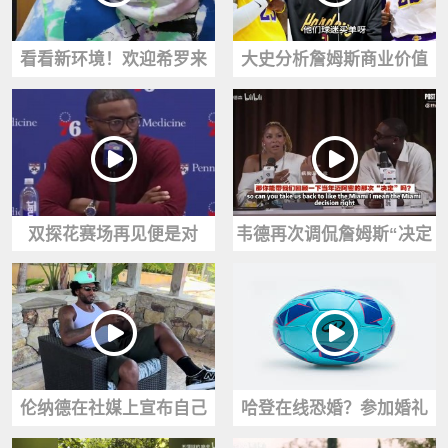
看看新环境！欢迎希罗来
大史分析詹姆斯商业价值
到密尔沃基训练馆
高，是因为球迷多，球迷
愿意买单
双探花赛场再见便是对
韦德再次调侃詹姆斯“决定
手！杰伦-布朗谈与塔图姆
1”——我还纳闷南海岸是
的关系
哪支球队呢？
伦纳德在社媒上宣布自己
哈登在线恐婚？参加婚礼
也要打百分大战！说不让
女友抢到新娘手捧花，哈