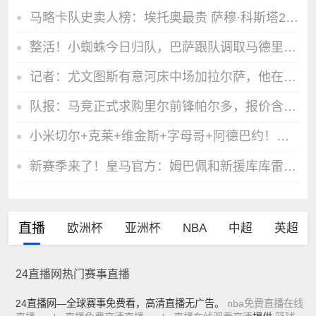
马略卡队史卖人榜：埃托奥最贵 萨穆·科斯塔2200万欧加盟胜利第2
整活！小蜘蛛今日归队，巴萨跟队调取马德里监控试图找到他的行踪
记者：尤文图斯有意河床中场加拉尔萨，他在世界杯的表现得到认可
队报：马竞正式求购里尔前锋帕尔多，报价含浮动奖金总额3500万欧
小米切尔+克莱+维金斯+字母哥+阿德巴约！热媒：这套阵容至少50胜
新赛季来了！皇马官方：姆巴佩和新援库库雷利亚、科纳特归队
直播
欧洲杯
亚洲杯
NBA
中超
英超
24直播网热门赛事直播
24直播网—全球赛事免费看，高清直播无广告。
nba免费直播在线