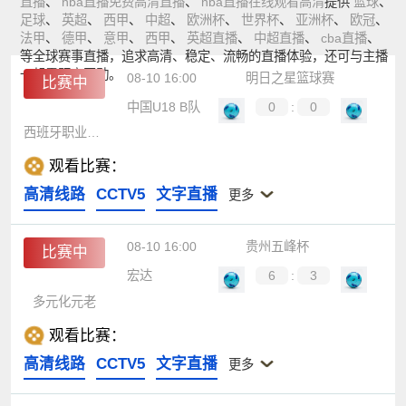
直播
、
nba直播免费高清直播
、
nba直播在线观看高清
提供
篮球
、
足球
、
英超
、
西甲
、
中超
、
欧洲杯
、
世界杯
、
亚洲杯
、
欧冠
、
法甲
、
德甲
、
意甲
、
西甲
、
英超直播
、
中超直播
、
cba直播
、
等全球赛事直播，追求高清、稳定、流畅的直播体验，还可与主播
一起零距离互动。
08-10 16:00
明日之星篮球赛
比赛中
中国U18 B队
0
:
0
西班牙职业篮球实验室U18精英队
观看比赛：
高清线路
CCTV5
文字直播
更多
08-10 16:00
贵州五峰杯
比赛中
宏达
6
:
3
多元化元老
观看比赛：
高清线路
CCTV5
文字直播
更多