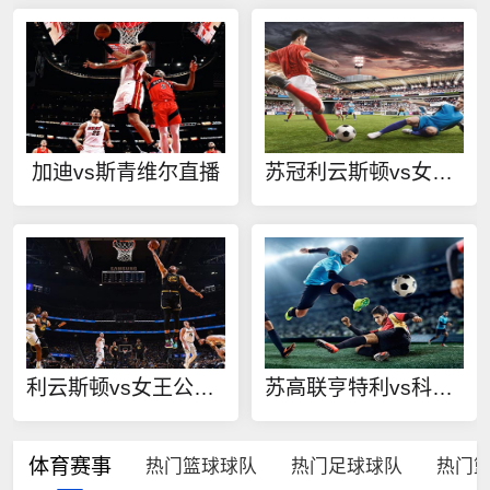
加迪vs斯青维尔直播
苏冠利云斯顿vs女王公园FC在线观看
利云斯顿vs女王公园FC直播
苏高联亨特利vs科莱池那库丁在线观看
体育赛事
热门篮球球队
热门足球球队
热门