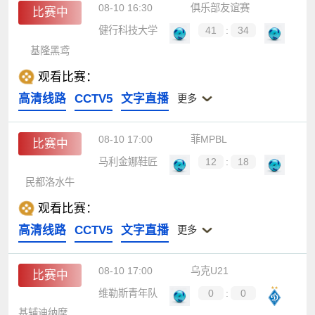
08-10 16:30
俱乐部友谊赛
比赛中
健行科技大学
41
:
34
基隆黑鸢
观看比赛：
高清线路
CCTV5
文字直播
更多
08-10 17:00
菲MPBL
比赛中
马利金娜鞋匠
12
:
18
民都洛水牛
观看比赛：
高清线路
CCTV5
文字直播
更多
08-10 17:00
乌克U21
比赛中
维勒斯青年队
0
:
0
基辅迪纳摩U21