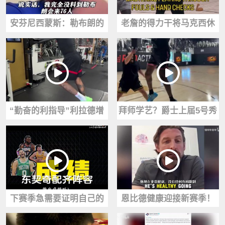
安芬尼西蒙斯：勒布朗的
老詹的得力干将马克西休
加盟让我们76人瞬间列入
赛期这苦练真是不带停
总冠军争夺者行列
的！
“勤奋的利指导”利拉德增
拜师学艺？爵士上届5号秀
加力量训练和跳绳
前锋贝利跟KD一同训练~
下赛季急需要证明自己的
恩比德健康迎接新赛季！
NBA球员盘点！
76人高管：休赛期无伤病