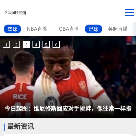
NBA直播
CBA直播
英超直播
篮球
足球
1
2
3
4
5
6
上赛季季后赛单打每回合得分最低榜：申京最低 文
最新资讯
班亚马第二低