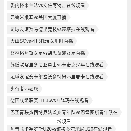
委内杯米兰达vs安佐阿特吉在线观看
弗鲁米嫩塞vs美国大厦直播
足球友谊赛马德里竞技vs赫塔费在线观看
大山SCvs科巴托瑞女川町直播
艾林格萨斯女足vs胡思瓦娜女足直播
苏低联喀里多尼亚勇士vs卡诺克少年在线观看
足球友谊赛卡尔塞沃多特姆vs里耶卡在线观看
步行者vs老鹰
德国戊组联赛HT 16vs帕隆玛在线观看
巴圣青联杰西博尼法茨奥青年队vs巴雷图斯青年队在
线观看
阿青联卡塞罗斯U20vs维拉多尔米尼U20在线观看