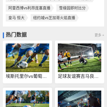
阿雷西博vs利昂庞塞直播
雪缘园即时比分
皇马 恒大
纽约城vs芝加哥火焰直播
热门数据
更多 +
埃斯托里尔vs葡萄牙竞技直播
足球友谊赛吉马良斯vs费尔格拉斯在线观看