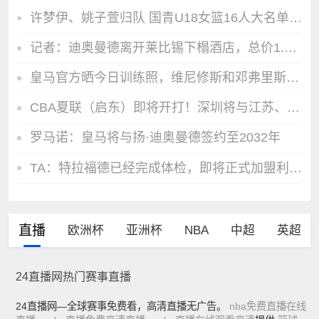
许梦伊、姚子萱归队 国青U18女篮16人大名单出炉
记者：迪奥曼德离开莱比锡下榻酒店，总价1.4亿欧的交易即将完成
皇马官方晒今日训练照，维尼修斯和邓弗里斯、B席等新援参加合练
CBA夏联（启东）即将开打！深圳将与江苏、青岛、广厦进行较量
罗马诺：皇马将与扬·迪奥曼德签约至2032年
TA：特拉福德已经完成体检，即将正式加盟利兹联
直播
欧洲杯
亚洲杯
NBA
中超
英超
24直播网热门赛事直播
24直播网—全球赛事免费看，高清直播无广告。
nba免费直播在线