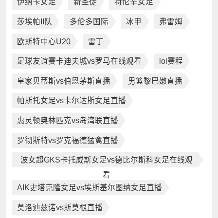
伊纳卡女足
新圣徒
特伦辛女足
莎埃帕II队
多伦多国际
冰甲
弗雷姆
欧斯特中心U20
雷丁
足球友谊赛卡迪夫城vs罗马在线观看
lol赛程
皇家贝蒂斯vs伯恩茅斯直播
男篮黎巴嫩直播
帕斯托女足vs卡尔达斯女足直播
惠灵顿奥林匹克vs岛湾联直播
罗彻斯特vs罗克福德猛禽直播
波女超GKS卡托威斯女足vs德比尔斯科女足在线观
看
AIK史塔克隆女足vs埃斯基尔图纳女足直播
莫洛迪兹诺vs斯莫根直播