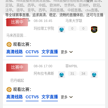
直播
、
nba直播免费高清直播
、
nba直播在线观看高清
提供
篮球
、
足球
、
英超
、
西甲
、
中超
、
欧洲杯
、
世界杯
、
亚洲杯
、
欧冠
、
法甲
、
德甲
、
意甲
、
西甲
、
英超直播
、
中超直播
、
cba直播
、
等全球赛事直播，追求高清、稳定、流畅的直播体验，还可与主播
一起零距离互动。
08-06 16:45
马来大学联
比赛中
玛拉理工学院
0
:
0
马来西亚国家大学
观看比赛：
高清线路
CCTV5
文字直播
更多
08-06 17:00
菲MPBL
比赛中
阿布拉韦弗斯
31
:
34
巴丹崛起
观看比赛：
高清线路
CCTV5
文字直播
更多