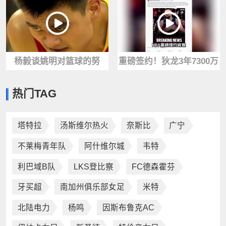
困扰
杨毅谈姚明对篮球的努
重磅签约！狄龙3年7300万
力，跟科比不相上下
提前续约！1换8交易成了
热门TAG
最大惊喜！
塔特拉
汤斯维尔热火
奈斯比
广宁
不莱梅青年队
阿什维尔城
韦特
利巴域B队
LKS登比察
FC德森霍芬
牙买超
南加州俱乐部女足
米特
北陆电力
杨鸣
因斯布鲁克AC